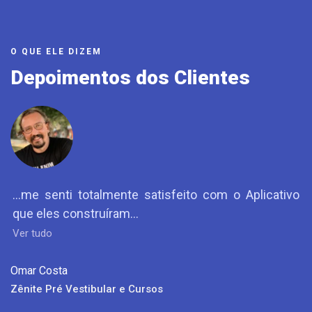
O QUE ELE DIZEM
Depoimentos dos Clientes
às
...me senti totalmente satisfeito com o Aplicativo
.
ça
que eles construíram...
C
s
Ver tudo
V
Omar Costa
Zênite Pré Vestibular e Cursos
L
C